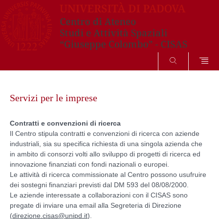
SEARCH
Skip
to
Servizi per le imprese
content
Contratti e convenzioni di ricerca
Il Centro stipula contratti e convenzioni di ricerca con aziende
industriali, sia su specifica richiesta di una singola azienda che
in ambito di consorzi volti allo sviluppo di progetti di ricerca ed
innovazione finanziati con fondi nazionali o europei.
Le attività di ricerca commissionate al Centro possono usufruire
dei sostegni finanziari previsti dal DM 593 del 08/08/2000.
Le aziende interessate a collaborazioni con il CISAS sono
pregate di inviare una email alla Segreteria di Direzione
(
direzione.cisas@unipd.it
).