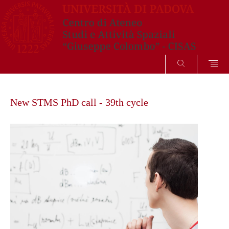
SEARCH
Skip
to
New STMS PhD call - 39th cycle
content