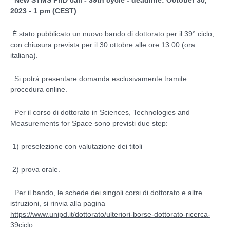
New STMS PhD call - 39th cycle - deadline:
October 30,
2023 - 1 pm
(CEST)
È stato pubblicato un nuovo bando di dottorato per il 39° ciclo,
con chiusura prevista per il 30 ottobre alle ore 13:00 (ora
italiana).
Si potrà presentare domanda esclusivamente tramite
procedura online.
Per il corso di dottorato in Sciences, Technologies and
Measurements for Space sono previsti due step:
1) preselezione con valutazione dei titoli
2) prova orale.
Per il bando, le schede dei singoli corsi di dottorato e altre
istruzioni, si rinvia alla pagina
https://www.unipd.it/dottorato/ulteriori-borse-dottorato-ricerca-
39ciclo