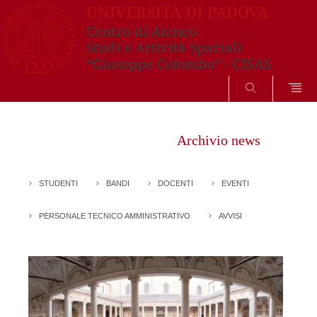
SEARCH
Vai
al
Archivio news
contenuto
STUDENTI
BANDI
DOCENTI
EVENTI
PERSONALE TECNICO AMMINISTRATIVO
AVVISI