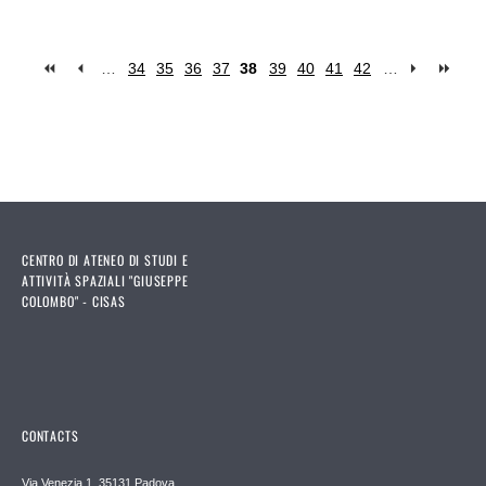
…
34
35
36
37
38
39
40
41
42
…
Pages
CENTRO DI ATENEO DI STUDI E
ATTIVITÀ SPAZIALI "GIUSEPPE
COLOMBO" - CISAS
CONTACTS
Via Venezia 1, 35131 Padova